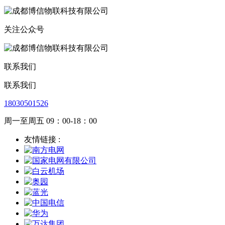
关注公众号
联系我们
联系我们
18030501526
周一至周五 09：00-18：00
友情链接 :