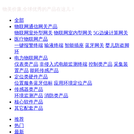
物美价廉,全球优秀的产品在这儿！
全部
物联网通信网关产品
物联网室外型网关
物联网室内型网关
5G边缘计算网关
医疗物联网产品
一键报警终端
输液终端
智能插座
蓝牙网关
婴儿防盗脚
环
电力物联网产品
仪表类产品
非侵入式电能监测终端
控制类产品
采集装
置产品
能耗传感产品
定位类硬件产品
位置服务蓝牙信标
应用环境定位产品
传感器类产品
环境监测产品
消防类产品
核心软件产品
其它配套产品
推荐
热门
最新