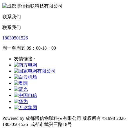
联系我们
联系我们
18030501526
周一至周五 09：00-18：00
友情链接 :
Powered by 成都博信物联科技有限公司 版权所有 ©1998-2026
18030501526
成都市武兴三路18号