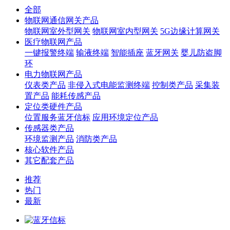
全部
物联网通信网关产品
物联网室外型网关
物联网室内型网关
5G边缘计算网关
医疗物联网产品
一键报警终端
输液终端
智能插座
蓝牙网关
婴儿防盗脚
环
电力物联网产品
仪表类产品
非侵入式电能监测终端
控制类产品
采集装
置产品
能耗传感产品
定位类硬件产品
位置服务蓝牙信标
应用环境定位产品
传感器类产品
环境监测产品
消防类产品
核心软件产品
其它配套产品
推荐
热门
最新