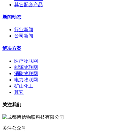
其它配套产品
新闻动态
行业新闻
公司新闻
解决方案
医疗物联网
能源物联网
消防物联网
电力物联网
矿山化工
其它
关注我们
关注公众号