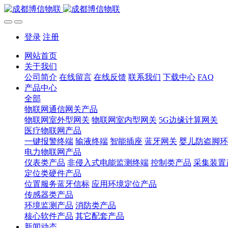
登录
注册
网站首页
关于我们
公司简介
在线留言
在线反馈
联系我们
下载中心
FAQ
产品中心
全部
物联网通信网关产品
物联网室外型网关
物联网室内型网关
5G边缘计算网关
医疗物联网产品
一键报警终端
输液终端
智能插座
蓝牙网关
婴儿防盗脚环
电力物联网产品
仪表类产品
非侵入式电能监测终端
控制类产品
采集装置
定位类硬件产品
位置服务蓝牙信标
应用环境定位产品
传感器类产品
环境监测产品
消防类产品
核心软件产品
其它配套产品
新闻动态