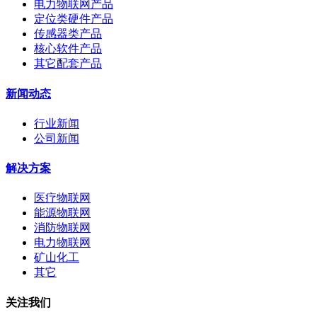
电力物联网产品
定位类硬件产品
传感器类产品
核心软件产品
其它配套产品
新闻动态
行业新闻
公司新闻
解决方案
医疗物联网
能源物联网
消防物联网
电力物联网
矿山化工
其它
关注我们