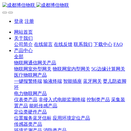
登录
注册
网站首页
关于我们
公司简介
在线留言
在线反馈
联系我们
下载中心
FAQ
产品中心
全部
物联网通信网关产品
物联网室外型网关
物联网室内型网关
5G边缘计算网关
医疗物联网产品
一键报警终端
输液终端
智能插座
蓝牙网关
婴儿防盗脚
环
电力物联网产品
仪表类产品
非侵入式电能监测终端
控制类产品
采集装
置产品
能耗传感产品
定位类硬件产品
位置服务蓝牙信标
应用环境定位产品
传感器类产品
环境监测产品
消防类产品