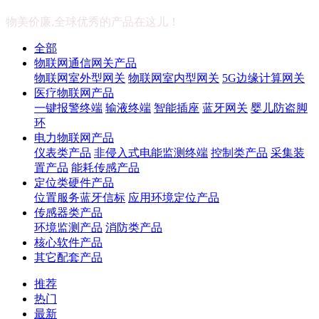
物美价廉,全球优秀的产品在这儿！
全部
物联网通信网关产品
物联网室外型网关
物联网室内型网关
5G边缘计算网关
医疗物联网产品
一键报警终端
输液终端
智能插座
蓝牙网关
婴儿防盗脚
环
电力物联网产品
仪表类产品
非侵入式电能监测终端
控制类产品
采集装
置产品
能耗传感产品
定位类硬件产品
位置服务蓝牙信标
应用环境定位产品
传感器类产品
环境监测产品
消防类产品
核心软件产品
其它配套产品
推荐
热门
最新