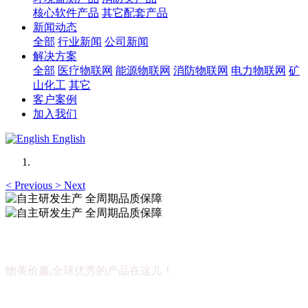
核心软件产品
其它配套产品
新闻动态
全部
行业新闻
公司新闻
解决方案
全部
医疗物联网
能源物联网
消防物联网
电力物联网
矿
山化工
其它
客户案例
加入我们
English
<
Previous
>
Next
自主研发生产 全周期品质保障
物美价廉,全球优秀的产品在这儿！
自主研发生产 全周期品质保障