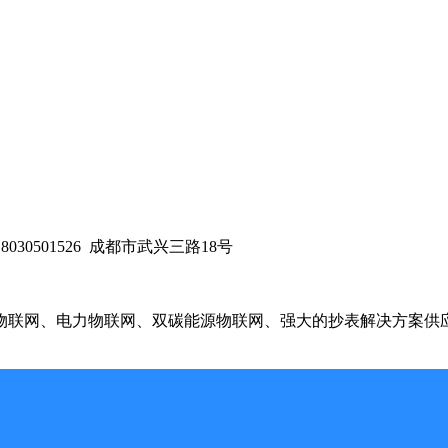
18030501526
成都市武兴三路18号
联网、电力物联网、双碳能源物联网、强大的抄表解决方案供应商