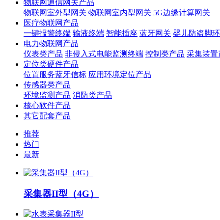
物联网通信网关产品
物联网室外型网关
物联网室内型网关
5G边缘计算网关
医疗物联网产品
一键报警终端
输液终端
智能插座
蓝牙网关
婴儿防盗脚环
电力物联网产品
仪表类产品
非侵入式电能监测终端
控制类产品
采集装置
定位类硬件产品
位置服务蓝牙信标
应用环境定位产品
传感器类产品
环境监测产品
消防类产品
核心软件产品
其它配套产品
推荐
热门
最新
采集器II型（4G）