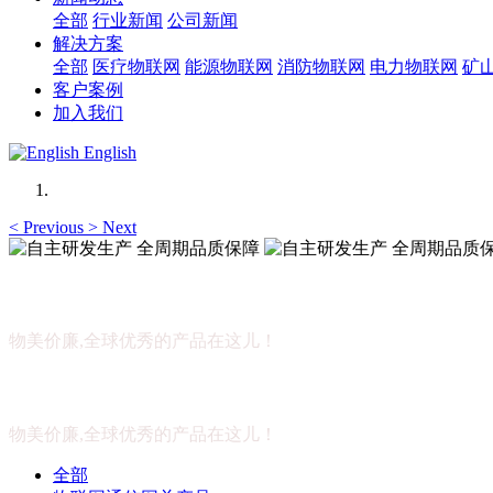
全部
行业新闻
公司新闻
解决方案
全部
医疗物联网
能源物联网
消防物联网
电力物联网
矿
客户案例
加入我们
English
<
Previous
>
Next
自主研发生产 全周期品质保障
物美价廉,全球优秀的产品在这儿！
自主研发生产 全周期品质保障
物美价廉,全球优秀的产品在这儿！
全部