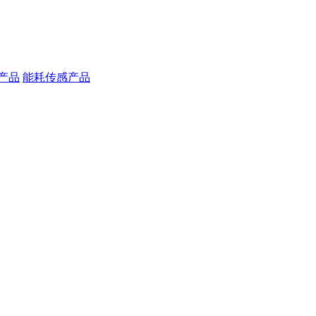
产品
能耗传感产品