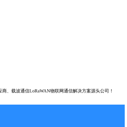
、载波通信LoRaWAN物联网通信解决方案源头公司！