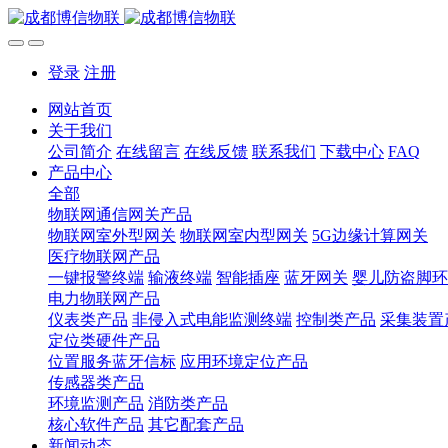
登录
注册
网站首页
关于我们
公司简介
在线留言
在线反馈
联系我们
下载中心
FAQ
产品中心
全部
物联网通信网关产品
物联网室外型网关
物联网室内型网关
5G边缘计算网关
医疗物联网产品
一键报警终端
输液终端
智能插座
蓝牙网关
婴儿防盗脚环
电力物联网产品
仪表类产品
非侵入式电能监测终端
控制类产品
采集装置
定位类硬件产品
位置服务蓝牙信标
应用环境定位产品
传感器类产品
环境监测产品
消防类产品
核心软件产品
其它配套产品
新闻动态