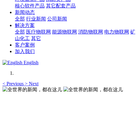
核心软件产品
其它配套产品
新闻动态
全部
行业新闻
公司新闻
解决方案
全部
医疗物联网
能源物联网
消防物联网
电力物联网
矿
山化工
其它
客户案例
加入我们
English
<
Previous
>
Next
全世界的新闻，都在这儿
全世界的新闻，都在这儿