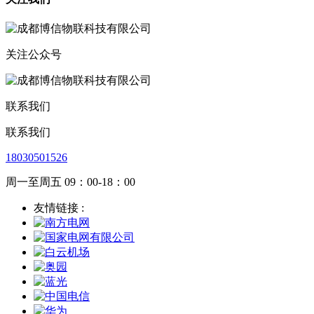
关注公众号
联系我们
联系我们
18030501526
周一至周五 09：00-18：00
友情链接 :