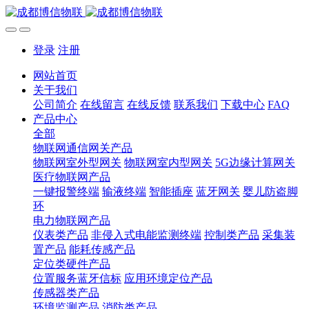
登录
注册
网站首页
关于我们
公司简介
在线留言
在线反馈
联系我们
下载中心
FAQ
产品中心
全部
物联网通信网关产品
物联网室外型网关
物联网室内型网关
5G边缘计算网关
医疗物联网产品
一键报警终端
输液终端
智能插座
蓝牙网关
婴儿防盗脚
环
电力物联网产品
仪表类产品
非侵入式电能监测终端
控制类产品
采集装
置产品
能耗传感产品
定位类硬件产品
位置服务蓝牙信标
应用环境定位产品
传感器类产品
环境监测产品
消防类产品