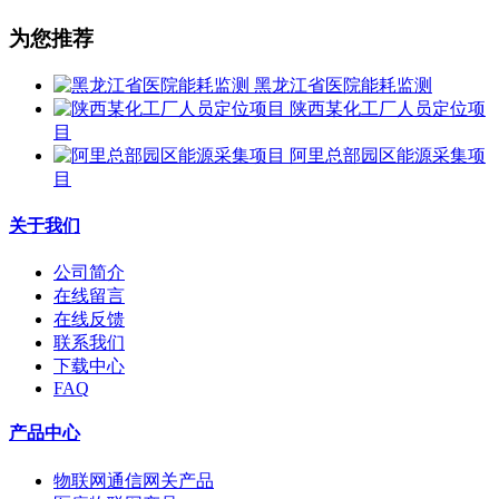
为您推荐
黑龙江省医院能耗监测
陕西某化工厂人员定位项
目
阿里总部园区能源采集项
目
关于我们
公司简介
在线留言
在线反馈
联系我们
下载中心
FAQ
产品中心
物联网通信网关产品