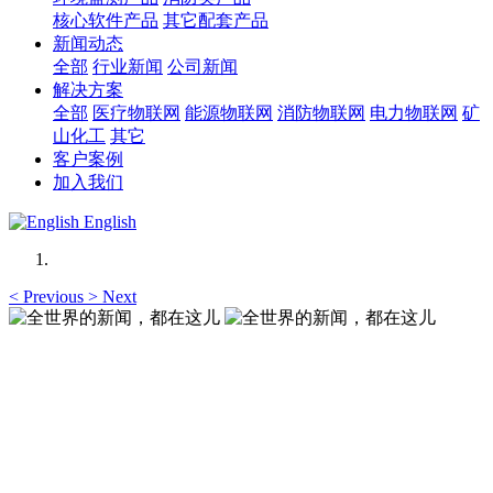
核心软件产品
其它配套产品
新闻动态
全部
行业新闻
公司新闻
解决方案
全部
医疗物联网
能源物联网
消防物联网
电力物联网
矿
山化工
其它
客户案例
加入我们
English
<
Previous
>
Next
全世界的新闻，都在这儿
全世界的新闻，都在这儿