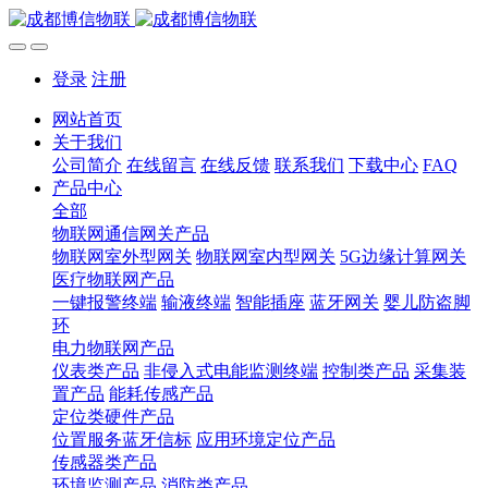
登录
注册
网站首页
关于我们
公司简介
在线留言
在线反馈
联系我们
下载中心
FAQ
产品中心
全部
物联网通信网关产品
物联网室外型网关
物联网室内型网关
5G边缘计算网关
医疗物联网产品
一键报警终端
输液终端
智能插座
蓝牙网关
婴儿防盗脚
环
电力物联网产品
仪表类产品
非侵入式电能监测终端
控制类产品
采集装
置产品
能耗传感产品
定位类硬件产品
位置服务蓝牙信标
应用环境定位产品
传感器类产品
环境监测产品
消防类产品