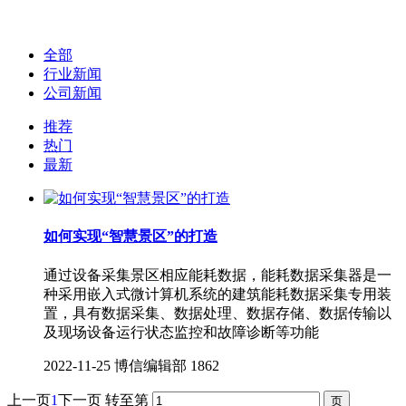
全部
行业新闻
公司新闻
推荐
热门
最新
如何实现“智慧景区”的打造
通过设备采集景区相应能耗数据，能耗数据采集器是一
种采用嵌入式微计算机系统的建筑能耗数据采集专用装
置，具有数据采集、数据处理、数据存储、数据传输以
及现场设备运行状态监控和故障诊断等功能
2022-11-25
博信编辑部
1862
上一页
1
下一页
转至第