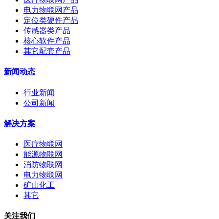
电力物联网产品
定位类硬件产品
传感器类产品
核心软件产品
其它配套产品
新闻动态
行业新闻
公司新闻
解决方案
医疗物联网
能源物联网
消防物联网
电力物联网
矿山化工
其它
关注我们