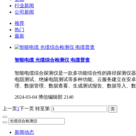
行业新闻
公司新闻
推荐
热门
最新
智能电缆 光缆综合检测仪 电缆普查
智能电缆综合探测仪是一款多功能综合性的路径探测仪器
电阻测试、绝缘电阻测试等多种功能。云服务建立在安卓
理、数据管理、数据查看、生成测试报告、数据导入、数
2024-03-04
博信编辑部
2140
上一页
1
下一页
转至第
新闻动态