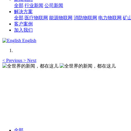
全部
行业新闻
公司新闻
解决方案
全部
医疗物联网
能源物联网
消防物联网
电力物联网
矿
客户案例
加入我们
English
<
Previous
>
Next
全世界的新闻，都在这儿
全世界的新闻，都在这儿
全部