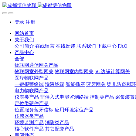
登录
注册
网站首页
关于我们
公司简介
在线留言
在线反馈
联系我们
下载中心
FAQ
产品中心
全部
物联网通信网关产品
物联网室外型网关
物联网室内型网关
5G边缘计算网关
医疗物联网产品
一键报警终端
输液终端
智能插座
蓝牙网关
婴儿防盗脚环
电力物联网产品
仪表类产品
非侵入式电能监测终端
控制类产品
采集装置
定位类硬件产品
位置服务蓝牙信标
应用环境定位产品
传感器类产品
环境监测产品
消防类产品
核心软件产品
其它配套产品
新闻动态