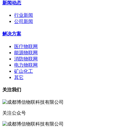
新闻动态
行业新闻
公司新闻
解决方案
医疗物联网
能源物联网
消防物联网
电力物联网
矿山化工
其它
关注我们
关注公众号