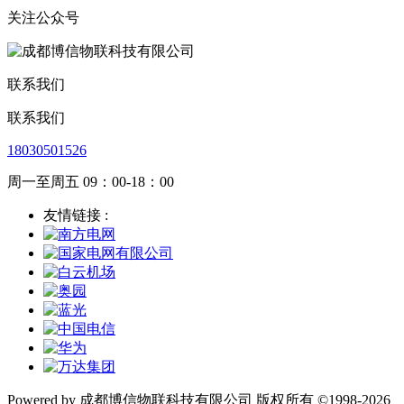
关注公众号
联系我们
联系我们
18030501526
周一至周五 09：00-18：00
友情链接 :
Powered by 成都博信物联科技有限公司 版权所有 ©1998-2026