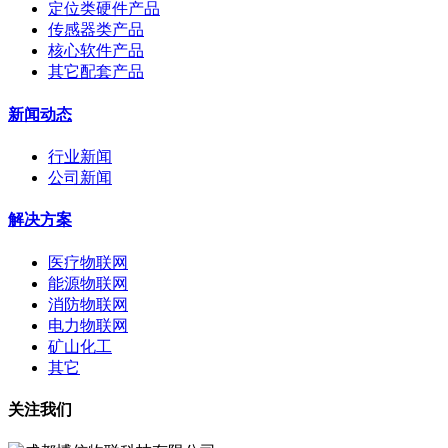
定位类硬件产品
传感器类产品
核心软件产品
其它配套产品
新闻动态
行业新闻
公司新闻
解决方案
医疗物联网
能源物联网
消防物联网
电力物联网
矿山化工
其它
关注我们