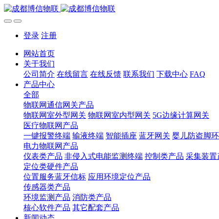
登录
注册
网站首页
关于我们
公司简介
在线留言
在线反馈
联系我们
下载中心
FAQ
产品中心
全部
物联网通信网关产品
物联网室外型网关
物联网室内型网关
5G边缘计算网关
医疗物联网产品
一键报警终端
输液终端
智能插座
蓝牙网关
婴儿防盗脚环
电力物联网产品
仪表类产品
非侵入式电能监测终端
控制类产品
采集装置
定位类硬件产品
位置服务蓝牙信标
应用环境定位产品
传感器类产品
环境监测产品
消防类产品
核心软件产品
其它配套产品
新闻动态