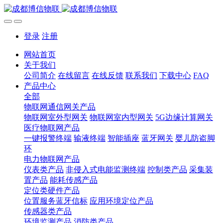
登录
注册
网站首页
关于我们
公司简介
在线留言
在线反馈
联系我们
下载中心
FAQ
产品中心
全部
物联网通信网关产品
物联网室外型网关
物联网室内型网关
5G边缘计算网关
医疗物联网产品
一键报警终端
输液终端
智能插座
蓝牙网关
婴儿防盗脚
环
电力物联网产品
仪表类产品
非侵入式电能监测终端
控制类产品
采集装
置产品
能耗传感产品
定位类硬件产品
位置服务蓝牙信标
应用环境定位产品
传感器类产品
环境监测产品
消防类产品