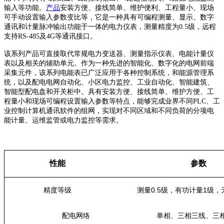
输入等功能。
产品
安装方便、接线简单、维护便利、工程量小、现场
可手动设置输入参数变比等，它是一种具有可编程测量、显示、数字
通讯和计量脉冲输出功能于一体的电力仪表，测量精度为0.5级，远程
支持RS-485及4
G
等通讯接口。
该系列产品可直接取代常规电力变送器、测量指示仪表、电能计量仪
表以及相关的辅助单元。作为一种先进的智能化、数字化的电网前端
采集元件，该系列电能表已广泛应用于各种控制系统，和能源管理系
统，以及配电电网自动化、小区电力监控、工业自动化、智能建筑、
智能型配电盘和开关柜中。具有安装方便、接线简单、维护方便、工
程量小和现场可编程设置输入参数等特点，能够完成业界不同
PLC、工
业控制计算机通讯软件的组网，实现对不同区域和不同负荷的分项电
能计量、运维监管或电力监控等需求。
性能
参数
0.5
1
精度等级
测量
级，有功计量
级，
配电网络
单相、三相三线、三