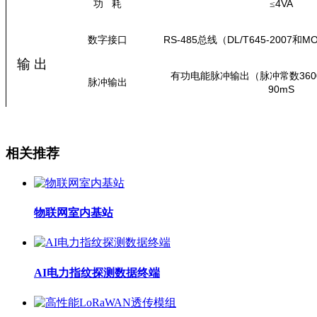
4VA
功
耗
≤
RS-485
D
L/T
6
45-2007
MO
数字接口
总线（
和
输
出
3
60
有功电能脉冲输出（脉冲常数
脉冲输出
90mS
相关推荐
物联网室内基站
AI电力指纹探测数据终端