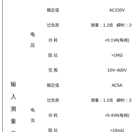
AC220V
额定值
1.2
2
过负荷
测量：
倍
瞬时：
电
<0.1VA(
)
功
耗
每相
压
>1M
Ω
阻
抗
10V~400V
范
围
输
AC5A
额定值
入
1.2
2
过负荷
测量：
倍
瞬时：
测
电
<0.4VA(
)
功
耗
每相
量
流
<10m
Ω
阻
抗