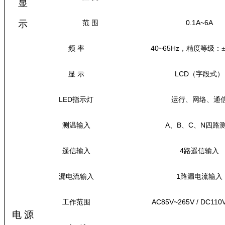
显
示
0.1A~6A
范
围
40~65Hz
频
率
，精度等级：
LCD
显
示
（字段式）
L
ED
指示灯
运行、网络、通
A
B
C
N
测温输入
、
、
、
四路
4
遥信输入
路遥信输入
1
漏电流输入
路漏电流输入
AC
85V~265V
/
DC
110
工作范围
电
源