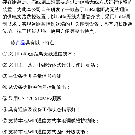
存在距离远、布线施工难需要通过远距离无线方式进行传输的
装置，为此本公司自主研发了一款基于LoRa远
距离无线通信
的供电支路费控装置，以LoRa无线为通信介质，采用LoRa调
制技术，实现远距离控制远端的开关控制设备，具有超长距离
传输、抗干扰能力强、使用方便等突出特点。
该
产品
具有以下特点：
① 采用
LoRa
远距离
无线
通信技术
；
② 采用主
、从
、
中继分体式设计，使用
灵活；
③ 主设备
为
开关量
信号检测
；
④ 从设备为脉冲
信号
控制
输出；
⑤ 采用
CN 470-510MHz频段；
⑥ 具有通信
及设备工
作
状态
指示灯
；
⑦ 支持本地
WiFi通信方式本地调试维护功能；
⑧ 支持本地
WiFi
通信方式固件升级功能；