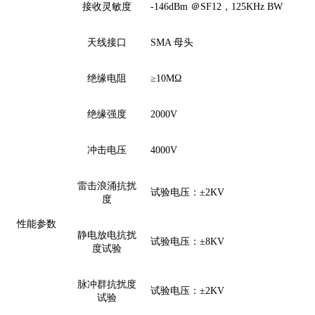
接收灵敏度
-146dBm ＠SF12，125KHz BW
天线接口
S
MA
母
头
绝缘电阻
≥
10MΩ
绝缘强度
2000V
冲击电压
4000V
雷击浪涌抗扰
试验电压：
±2KV
度
性能
参数
静电放电抗扰
试验电压：
±
8
KV
度试验
脉冲
群
抗扰度
试验电压：
±
2
KV
试验