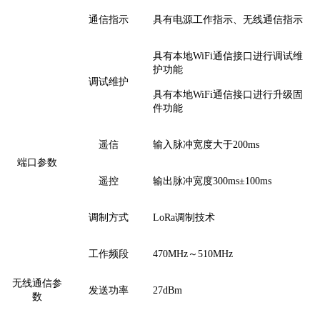
通信
指示
具有
电源工作指示、无线
通信
指示
具有本地
WiFi
通信
接口进行
调试维
护功能
调试
维护
具有本地
WiFi
通信接口进行
升级固
件
功能
遥信
输入脉冲宽度大于
200ms
端口参数
遥控
输出脉冲宽度
300ms±100ms
调制方式
LoRa调制技术
工作
频段
470MHz～510MHz
无线通信参
发送
功率
27dBm
数