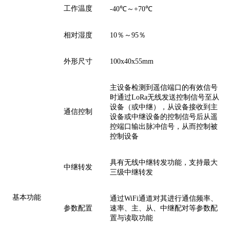
工作温度
-40
℃～+
70
℃
相对湿度
10
％～
95
％
外形尺寸
100
x
40
x
55
mm
主设备检测
到遥信端口
的有
效信号
时
通过
LoRa
无线发送
控制信号至从
设备（
或
中继）
，
从设备接收到主
通信控制
设备或中继设备的控制信号后从遥
控端口输出
脉冲
信号
，
从而控制被
控制设备
具有
无线中继转发功能，
支持
最大
中继转发
三级中继
转发
基本
功能
通过
WiFi通道
对
其进行通信频率、
参数
配置
速率、主、从、中继
配对等参数配
置与
读取
功能