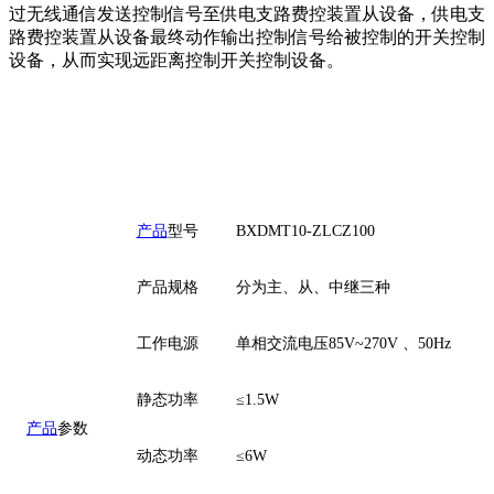
过无线通信发送控制信号至供电支路费控装置从设备，供电支
路费控装置从设备最终动作输出控制信号给被控制的开关控制
设备，从而实现远距离控制开关控制设备。
产品
型号
BXDMT10-ZLCZ100
产品
规格
分为主
、从、中继三种
工作电源
单相交流电压
85V
~
2
70
V 、50Hz
静态功率
≤
1.5W
产品
参数
动态功率
≤
6W