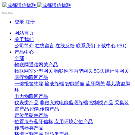
登录
注册
网站首页
关于我们
公司简介
在线留言
在线反馈
联系我们
下载中心
FAQ
产品中心
全部
物联网通信网关产品
物联网室外型网关
物联网室内型网关
5G边缘计算网关
医疗物联网产品
一键报警终端
输液终端
智能插座
蓝牙网关
婴儿防盗脚
环
电力物联网产品
仪表类产品
非侵入式电能监测终端
控制类产品
采集装
置产品
能耗传感产品
定位类硬件产品
位置服务蓝牙信标
应用环境定位产品
传感器类产品
环境监测产品
消防类产品