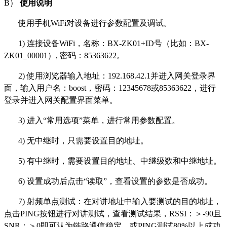
B）
使用
说明
使用手机WiFi对设备进行参数配置及调试。
1)
连接设备
WiFi，名称：BX-ZK01
+
ID
号（比如
：
BX-
ZK01_00001
）
, 密码：85363622。
2)
使用浏览器
输入
地址
：
192.168.42.1
并
进入
网关
登录界
面，输入
用户名：
boost
，密码
：
12345678或85363622，进行
登录并
进入网关
配置
界面菜单
。
3)
进入
“常用
选项
”菜单
，进行常用参数配置。
4)
无
中继时，只需要设置目的地址
。
5)
有中继
时，
需要
设置
目的
地址、中继
级数
和中继地址。
6)
设置成功
后
点击
“
读取
”
，查看设置的参数是否成功。
7)
射频单点
测试
：在
对讲地址中
输入要
测试的目的地址
，
点击
PING按钮进行
对讲
测试
，查看
测试结果，
RSSI：＞-90且
SNR：＞0即可认为链路通信稳定，或PING测试80%以上成功