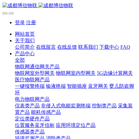
登录
注册
网站首页
关于我们
公司简介
在线留言
在线反馈
联系我们
下载中心
FAQ
产品中心
全部
物联网通信网关产品
物联网室外型网关
物联网室内型网关
5G边缘计算网关
医疗物联网产品
一键报警终端
输液终端
智能插座
蓝牙网关
婴儿防盗脚
环
电力物联网产品
仪表类产品
非侵入式电能监测终端
控制类产品
采集装
置产品
能耗传感产品
定位类硬件产品
位置服务蓝牙信标
应用环境定位产品
传感器类产品
环境监测产品
消防类产品