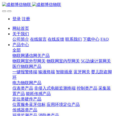
登录
注册
网站首页
关于我们
公司简介
在线留言
在线反馈
联系我们
下载中心
FAQ
产品中心
全部
物联网通信网关产品
物联网室外型网关
物联网室内型网关
5G边缘计算网关
医疗物联网产品
一键报警终端
输液终端
智能插座
蓝牙网关
婴儿防盗脚
环
电力物联网产品
仪表类产品
非侵入式电能监测终端
控制类产品
采集装
置产品
能耗传感产品
定位类硬件产品
位置服务蓝牙信标
应用环境定位产品
传感器类产品
环境监测产品
消防类产品