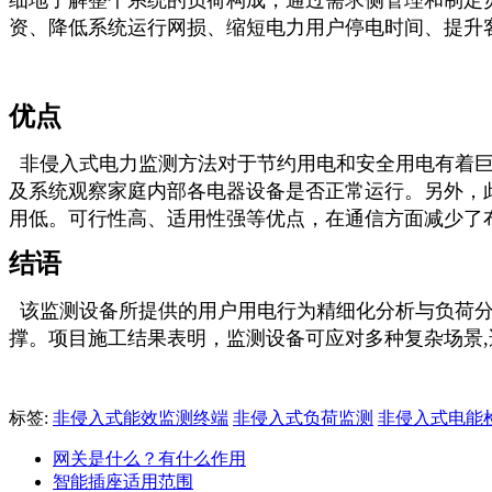
资、降低系统运行网损、缩短电力用户停电时间、提升
优点
非侵入式电力监测方法对于节约用电和安全用电有着巨大
及系统观察家庭内部各电器设备是否正常运行。另外，
用低。可行性高、适用性强等优点，在通信方面减少了
结语
该监测设备所提供的用户用电行为精细化分析与负荷分
撑。项目施工结果表明，监测设备可应对多种复杂场景
标签:
非侵入式能效监测终端
非侵入式负荷监测
非侵入式电能
网关是什么？有什么作用
智能插座适用范围