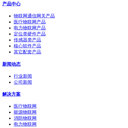
产品中心
物联网通信网关产品
医疗物联网产品
电力物联网产品
定位类硬件产品
传感器类产品
核心软件产品
其它配套产品
新闻动态
行业新闻
公司新闻
解决方案
医疗物联网
能源物联网
消防物联网
电力物联网