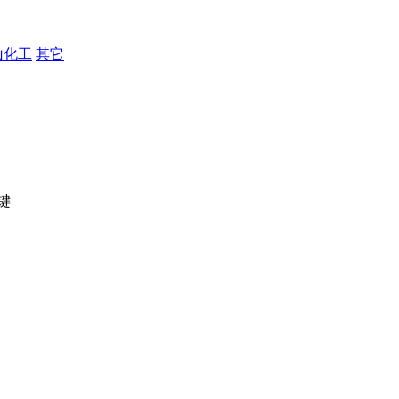
山化工
其它