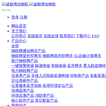
登录
注册
网站首页
关于我们
公司简介
在线留言
在线反馈
联系我们
下载中心
FAQ
产品中心
全部
物联网通信网关产品
物联网室外型网关
物联网室内型网关
5G边缘计算网关
医疗物联网产品
一键报警终端
输液终端
智能插座
蓝牙网关
婴儿防盗脚环
电力物联网产品
仪表类产品
非侵入式电能监测终端
控制类产品
采集装置
定位类硬件产品
位置服务蓝牙信标
应用环境定位产品
传感器类产品
环境监测产品
消防类产品
核心软件产品
其它配套产品
新闻动态