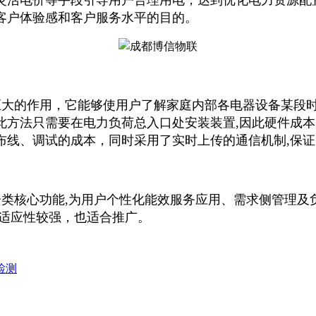
客户体验感和客户服务水平的目的。
的作用，它能够使用户了解家庭内部各电器设备某段时间
此方法只需要在电力负荷总入口处安装装置,因此硬件成
布线、调试的成本，同时采用了实时上传的通信机制,保
类核心功能,为用户个性化能效服务应用、需求侧管理及
,适应性较强，也适合推广。
检测