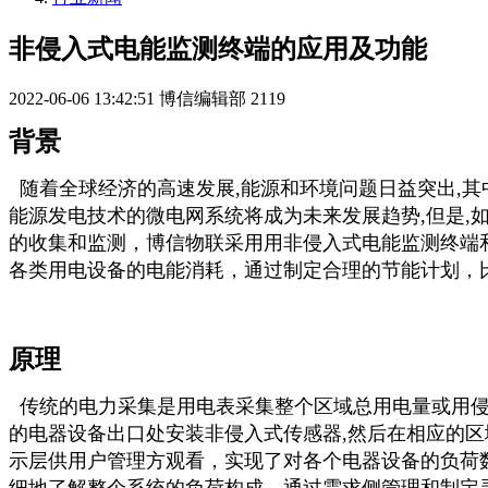
非侵入式电能监测终端的应用及功能
2022-06-06 13:42:51
博信编辑部
2119
背景
随着全球经济的高速发展,能源和环境问题日益突出,其
能源发电技术的微电网系统将成为未来发展趋势,但是,
的收集和监测，博信物联采用用非侵入式电能监测终端
各类用电设备的电能消耗，通过制定合理的节能计划，
原理
传统的电力采集是用电表采集整个区域总用电量或用侵
的电器设备出口处安装非侵入式传感器,然后在相应的区
示层供用户管理方观看，实现了对各个电器设备的负荷
细地了解整个系统的负荷构成，通过需求侧管理和制定