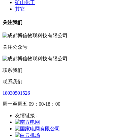
矿山化工
其它
关注我们
关注公众号
联系我们
联系我们
18030501526
周一至周五 09：00-18：00
友情链接 :